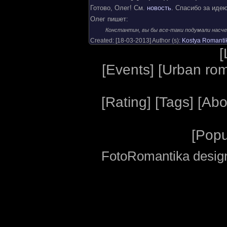
Готово, Олег! См.
новость
. Спасибо за идею
Олег пишет:
Константин, вы бы все-таки подумали насче
Created: [
18-03-2013
] Author (s):
Kostya Romanti
[
[
Events
] [
Urban ro
[
Rating
] [
Tags
] [
Abo
[
Popu
FotoRomantika design