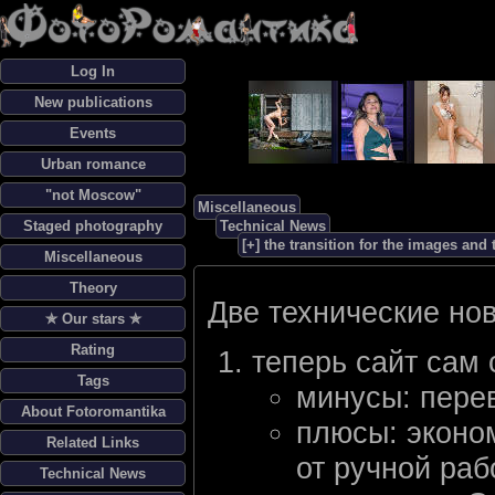
Log In
New publications
Events
Urban romance
"not Moscow"
Miscellaneous
Staged photography
Technical News
[+] the transition for the images and 
Miscellaneous
Theory
Две технические но
✯ Our stars ✯
Rating
теперь сайт сам 
Tags
минусы: пере
About Fotoromantika
плюсы: эконо
Related Links
от ручной раб
Technical News