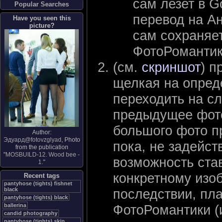
сам лезет в G
Popular Searches
перевод на Ан
Have you seen this
picture?
сам сохраняе
ФотоРоманти
(см.
скриншот
) п
щелкая на опред
переходить на с
предыдущее фото
большого фото пр
Author:
Эдуард@fotovzglyad
, Photo
пока, не задейст
from the publication
"
MOSBUILD-12. Wood bee -
возможность ста
1.
"
конкретному изо
Recent tags
pantyhose (tights) fishnet
black
последствии, пла
pantyhose (tights) black
ballerina
ФотоРомантики (и
candid photography
pantyhose (tights) skin