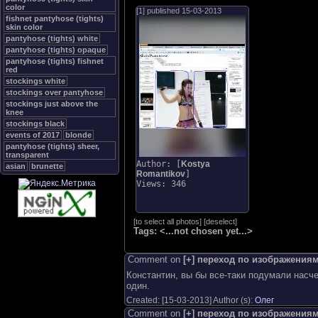
color
[1] published
15-03-2013
fishnet pantyhose (tights)
skin color
pantyhose (tights) white
pantyhose (tights) opaque
pantyhose (tights) fishnet
red
stockings white
stockings over pantyhose
stockings just above the
knee
stockings black
events of 2017
blonde
pantyhose (tights) sheer,
transparent
Author: [
Kostya
asian
brunette
Romantikov
]
Views: 346
[
to select all photos
]
[
deselect
]
Tags:
<...not chosen yet...>
Comment on
[+] переход по изображения
Константин, вы бы все-таки подумали насче
один.
Created: [
15-03-2013
] Author (s):
Олег
Comment on
[+] переход по изображения